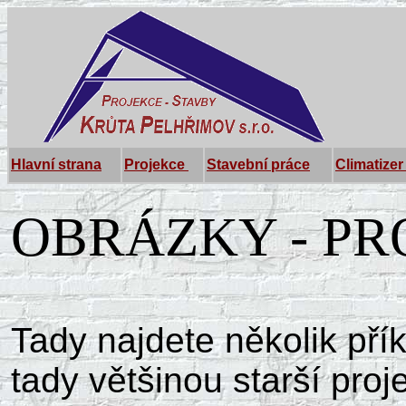
Hlavní strana
Projekce
Stavební práce
Climatizer
OBRÁZKY - PR
Tady najdete několik pří
tady většinou starší proj