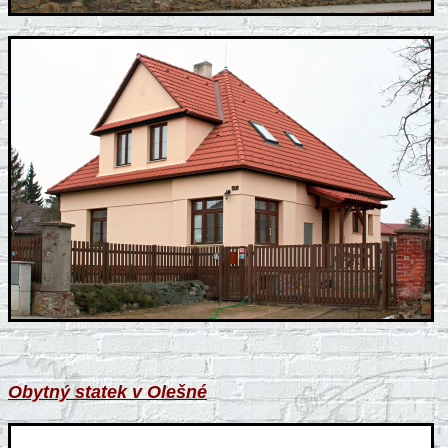
Obytný statek v Olešné